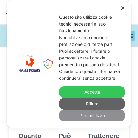
Vai
Main
✕
avvocaticartellesattoriali
al
Men
Questo sito utilizza cookie
contenuto
tecnici necessari al suo
funzionamento.
Non utilizziamo cookie di
profilazione o di terze parti.
Puoi accettare, rifiutare o
personalizzare i cookie
Pagina
Pagina
Pagina
Pagina
premendo i pulsanti desiderati.
CANCELLAZIONE DEBITI
Chiudendo questa informativa
continuerai senza accettare.
Accetta
Rifiuta
Personalizza
Quanto Può Trattenere