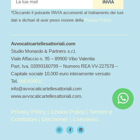
INVIA
mail
*Cliccando il pulsante INVIA acconsenti al trattamento dei tuoi
dati e dichiari di aver preso visione della
Privacy Policy
Avvocaticartellesattoriali.com
Studio Monardo & Partners s.r.l.
Viale Affaccio n. 95 – 89900 Vibo Valentia
Part. Iva. 03993160799 – Numero REA VV-227578 –
Capitale sociale 10.000 euro interamente versato
Tel.
800.650011
info@avvocaticartellesattoriali.com
www.avvocaticartellesattoriali.com.
Privacy Policy
|
Cookie Policy
|
Termini e
Condizioni
|
Disclaimer
|
Consenso
I
F
L
n
a
i
s
c
n
t
e
k