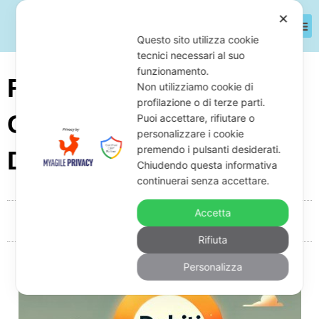
✕
Questo sito utilizza cookie
tecnici necessari al suo
funzionamento.
Food Truck Con Debiti:
Non utilizziamo cookie di
profilazione o di terze parti.
Cosa Fare E Come
Puoi accettare, rifiutare o
personalizzare i cookie
premendo i pulsanti desiderati.
Difendersi
Chiudendo questa informativa
continuerai senza accettare.
Accetta
Da
Giuseppe Monardo
Novembre 5, 2025
05:09
Rifiuta
Personalizza