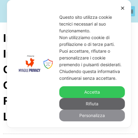
✕
Questo sito utilizza cookie
tecnici necessari al suo
funzionamento.
Impresa Di Edilizia
Non utilizziamo cookie di
profilazione o di terze parti.
Industrializzata E
Puoi accettare, rifiutare o
personalizzare i cookie
premendo i pulsanti desiderati.
Costruzioni Off-site In
Chiudendo questa informativa
continuerai senza accettare.
Crisi D’impresa: Cosa
Accetta
Fare Con Lo Studio
Rifiuta
Legale
Personalizza