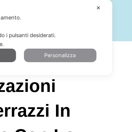
✕
ionamento.
SERVIZI
BLOG
CONTATTI
o i pulsanti desiderati.
re.
Personalizza
zazioni
rrazzi In