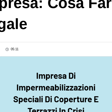
mpresa: Cosa Fa
gale
05:11