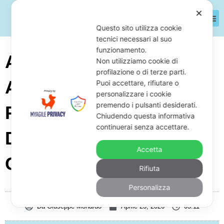
✕
Questo sito utilizza cookie
tecnici necessari al suo
funzionamento.
Azienda Di Trattamento
Non utilizziamo cookie di
profilazione o di terze parti.
Acque Piovane Per
Puoi accettare, rifiutare o
personalizzare i cookie
premendo i pulsanti desiderati.
Piazzali In Crisi
Chiudendo questa informativa
continuerai senza accettare.
D’impresa: Cosa Fare
Accetta
Con L’Avvocato
Rifiuta
Personalizza
Da
Giuseppe Monardo
Aprile 23, 2026
05:11