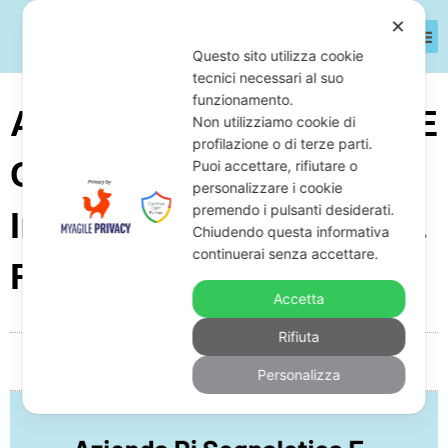
✕
Questo sito utilizza cookie
tecnici necessari al suo
funzionamento.
Azienda Di Segnaletica E
Non utilizziamo cookie di
profilazione o di terze parti.
Cartellonistica Stradale
Puoi accettare, rifiutare o
personalizzare i cookie
premendo i pulsanti desiderati.
In Crisi D’impresa: Cosa
Chiudendo questa informativa
continuerai senza accettare.
Fare Con L’Avvocato
Accetta
Rifiuta
Da
Giuseppe Monardo
Aprile 16, 2026
05:11
Personalizza