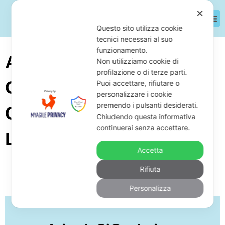
✕
Questo sito utilizza cookie
tecnici necessari al suo
funzionamento.
Azienda Di Produzione
Non utilizziamo cookie di
profilazione o di terze parti.
Gru In Crisi D’impresa:
Puoi accettare, rifiutare o
personalizzare i cookie
premendo i pulsanti desiderati.
Cosa Fare Con
Chiudendo questa informativa
continuerai senza accettare.
L’Avvocato
Accetta
Rifiuta
Da
Giuseppe Monardo
Aprile 15, 2026
05:11
Personalizza