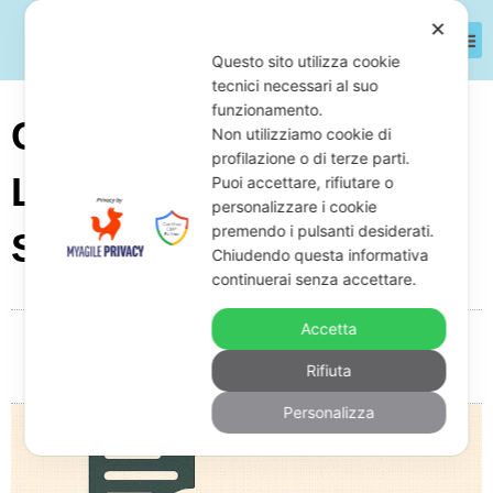
✕
Questo sito utilizza cookie
tecnici necessari al suo
funzionamento.
Cosa Fare Quando
Non utilizziamo cookie di
profilazione o di terze parti.
L’Agenzia Delle Entrate
Puoi accettare, rifiutare o
personalizzare i cookie
premendo i pulsanti desiderati.
Sbaglia?
Chiudendo questa informativa
continuerai senza accettare.
Accetta
Da
Giuseppe Monardo
Giugno 29, 2025
06:18
Rifiuta
Nessun commento
Personalizza