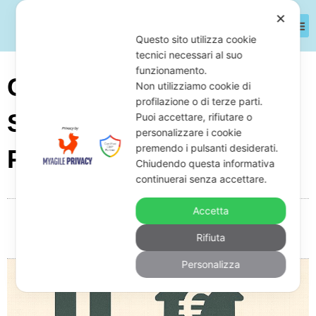
✕
Questo sito utilizza cookie
tecnici necessari al suo
funzionamento.
Come Funziona La
Non utilizziamo cookie di
profilazione o di terze parti.
Sospensione Del Mutuo
Puoi accettare, rifiutare o
personalizzare i cookie
premendo i pulsanti desiderati.
Per Debiti Aziendali
Chiudendo questa informativa
continuerai senza accettare.
Accetta
Da
Giuseppe Monardo
Giugno 28, 2025
09:05
Rifiuta
Nessun commento
Personalizza