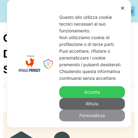
✕
Questo sito utilizza cookie
tecnici necessari al suo
funzionamento.
Chi Nomina Il Gestore
Non utilizziamo cookie di
profilazione o di terze parti.
Della Crisi Da
Puoi accettare, rifiutare o
personalizzare i cookie
premendo i pulsanti desiderati.
Sovraindebitamento?
Chiudendo questa informativa
continuerai senza accettare.
Accetta
Da
Giuseppe Monardo
Giugno 26, 2025
07:03
Rifiuta
Nessun commento
Personalizza