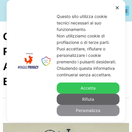
✕
Questo sito utilizza cookie
tecnici necessari al suo
funzionamento.
Qual È Il Termine Di
Non utilizziamo cookie di
profilazione o di terze parti.
Prescrizione Per Un
Puoi accettare, rifiutare o
personalizzare i cookie
premendo i pulsanti desiderati.
Accertamento
Chiudendo questa informativa
continuerai senza accettare.
Esecutivo?
Accetta
Rifiuta
Da
Giuseppe Monardo
Giugno 18, 2025
08:01
Personalizza
Nessun commento