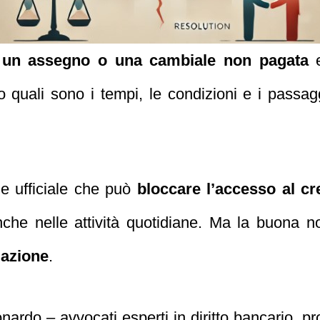
r un assegno o una cambiale non pagata
e
o quali sono i tempi, le condizioni e i passagg
ne ufficiale che può
bloccare l’accesso al cr
che nelle attività quotidiane. Ma la buona n
lazione
.
rdo – avvocati esperti in diritto bancario, prote