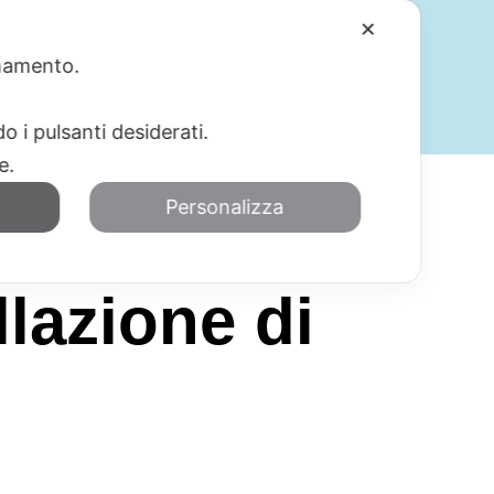
✕
ionamento.
SERVIZI
BLOG
CONTATTI
o i pulsanti desiderati.
re.
Personalizza
lazione di