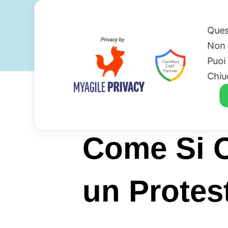
Ques
Non 
Puoi
Chiu
Come Si O
un Protes