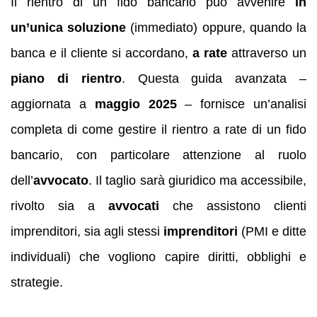
Il rientro di un fido bancario può avvenire
in
un’unica soluzione
(immediato) oppure, quando la
banca e il cliente si accordano,
a rate
attraverso un
piano di rientro
. Questa guida avanzata –
aggiornata a
maggio 2025
– fornisce un’analisi
completa di come gestire il rientro a rate di un fido
bancario, con particolare attenzione al ruolo
dell’
avvocato
. Il taglio sarà giuridico ma accessibile,
rivolto sia a
avvocati
che assistono clienti
imprenditori, sia agli stessi
imprenditori
(PMI e ditte
individuali) che vogliono capire diritti, obblighi e
strategie.