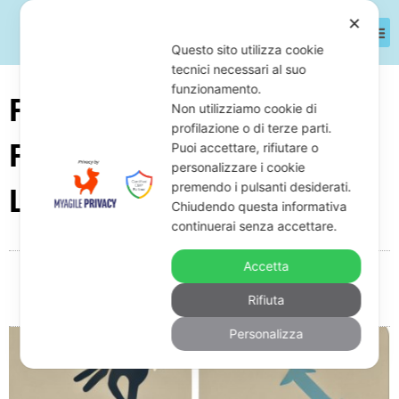
✕
Questo sito utilizza cookie
tecnici necessari al suo
funzionamento.
Rientro Fido Bancario a
Non utilizziamo cookie di
profilazione o di terze parti.
Rate: Come Fare Con
Puoi accettare, rifiutare o
personalizzare i cookie
premendo i pulsanti desiderati.
L’Avvocato
Chiudendo questa informativa
continuerai senza accettare.
Accetta
Da
Giuseppe Monardo
Maggio 29, 2025
09:05
Rifiuta
Nessun commento
Personalizza