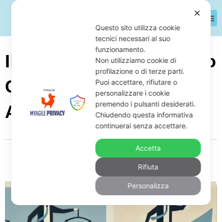
✕
Questo sito utilizza cookie
tecnici necessari al suo
funzionamento.
Il Concordato Preventivo
Non utilizziamo cookie di
profilazione o di terze parti.
Con Continuità
Puoi accettare, rifiutare o
personalizzare i cookie
premendo i pulsanti desiderati.
Aziendale: Guida 2025
Chiudendo questa informativa
continuerai senza accettare.
Accetta
Da
Giuseppe Monardo
Maggio 26, 2025
19:04
Rifiuta
Nessun commento
Personalizza