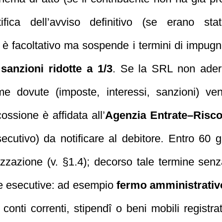
fica dell’avviso definitivo (se erano stat
è facoltativo ma sospende i termini di impug
sanzioni ridotte a 1/3
. Se la SRL non ader
me dovute (imposte, interessi, sanzioni) ven
cossione è affidata all’
Agenzia Entrate–Risc
secutivo) da notificare al debitore. Entro 60 gi
zzazione (v. §1.4); decorso tale termine se
 e esecutive: ad esempio
fermo amministrativ
conti correnti, stipendî o beni mobili registra