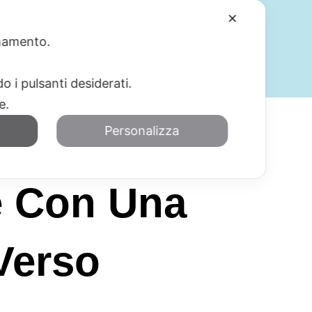
✕
ionamento.
SERVIZI
BLOG
CONTATTI
o i pulsanti desiderati.
re.
Personalizza
e Con Una
Verso