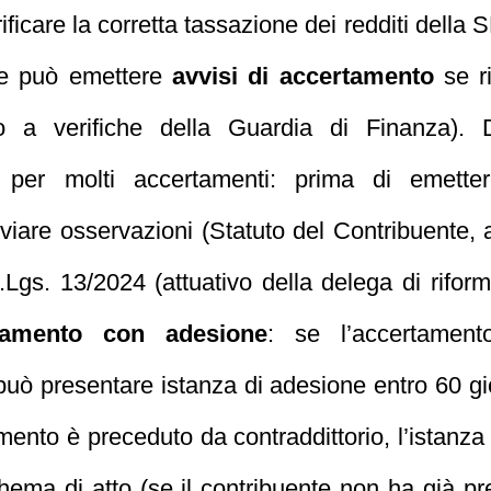
ificare la corretta tassazione dei redditi della S
ate può emettere
avvisi di accertamento
se ri
to a verifiche della Guardia di Finanza). 
per molti accertamenti: prima di emettere l
iare osservazioni (Statuto del Contribuente, a
.Lgs. 13/2024 (attuativo della delega di rifor
tamento con adesione
: se l’accertame
 può presentare istanza di adesione entro 60 gio
amento è preceduto da contraddittorio, l’istanz
hema di atto (se il contribuente non ha già pr