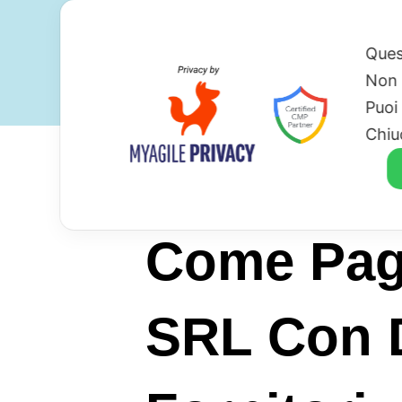
Ques
Non 
Puoi
Chiu
Come Pag
SRL Con D