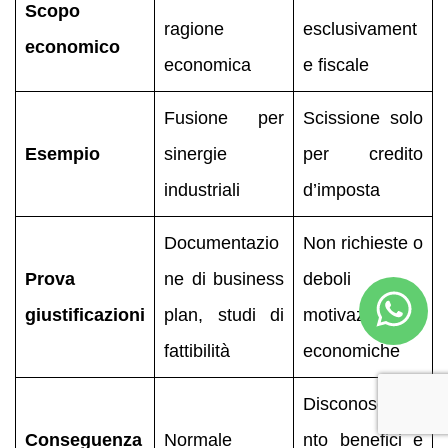
Scopo
ragione
esclusivament
economico
economica
e fiscale
Fusione per
Scissione solo
Esempio
sinergie
per credito
industriali
d’imposta
Documentazio
Non richieste o
Prova
ne di business
deboli
giustificazioni
plan, studi di
motivazioni
fattibilità
economiche
Disconoscime
Conseguenza
Normale
nto benefici e