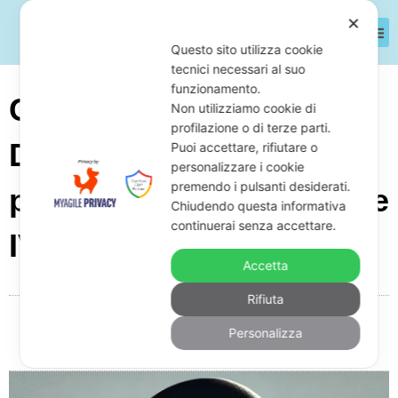
✕
Questo sito utilizza cookie
tecnici necessari al suo
funzionamento.
Cos’è l’Abuso del
Non utilizziamo cookie di
profilazione o di terze parti.
Diritto? Guida Completa
Puoi accettare, rifiutare o
personalizzare i cookie
premendo i pulsanti desiderati.
per Imprenditori e Partite
Chiudendo questa informativa
continuerai senza accettare.
IVA
Accetta
Rifiuta
Da
Giuseppe Monardo
Maggio 21, 2025
08:14
Personalizza
Nessun commento