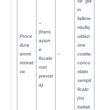
se già
in
fallime
–
nto/liq
(trans
Proce
uidazi
azion
dura
one
e
ammi
–
coatta;
fiscale
nistrati
conco
non
va
rdato
previst
sempli
a)
ficato
(no
trattati