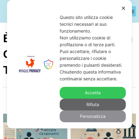
✕
Questo sito utilizza cookie
tecnici necessari al suo
funzionamento.
È Obbligatorio Essere In
Non utilizziamo cookie di
profilazione o di terze parti.
Crisi Per Accedere Alla
Puoi accettare, rifiutare o
personalizzare i cookie
premendo i pulsanti desiderati.
Transazione Fiscale?
Chiudendo questa informativa
continuerai senza accettare.
Accetta
Da
Giuseppe Monardo
Maggio 20, 2025
07:56
Rifiuta
Nessun commento
Personalizza