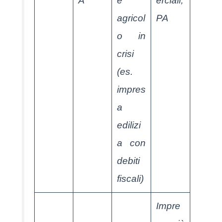
A
e
erciali;
agricol
PA
o
in
crisi
(es.
impres
a
edilizi
a con
debiti
fiscali)
Impre