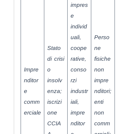
impres
e
individ
uali,
Perso
Stato
coope
ne
di crisi
rative,
fisiche
Impre
o
conso
non
nditor
insolv
rzi
impre
e
enza;
industr
nditori;
comm
iscrizi
iali,
enti
erciale
one
impre
non
CCIA
nditor
comm