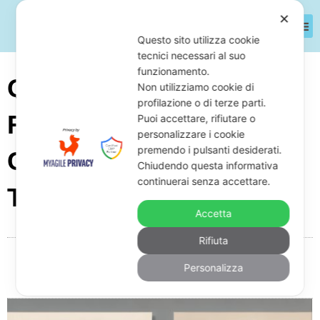
✕
Questo sito utilizza cookie
tecnici necessari al suo
funzionamento.
Quanto Costa Un
Non utilizziamo cookie di
profilazione o di terze parti.
Ricorso Alla
Puoi accettare, rifiutare o
personalizzare i cookie
premendo i pulsanti desiderati.
Commissione
Chiudendo questa informativa
continuerai senza accettare.
Tributaria?
Accetta
Rifiuta
Da
Giuseppe Monardo
Maggio 14, 2025
08:16
Personalizza
Nessun commento