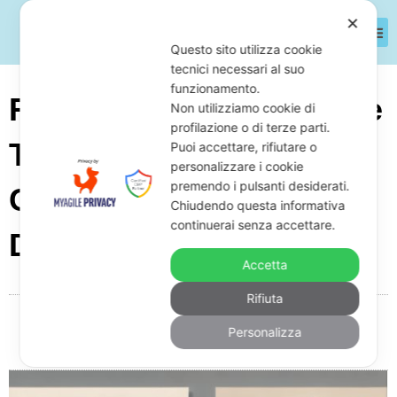
✕
Questo sito utilizza cookie
tecnici necessari al suo
funzionamento.
Ricorso In Commissione
Non utilizziamo cookie di
profilazione o di terze parti.
Tributaria: Quali Sono I
Puoi accettare, rifiutare o
personalizzare i cookie
premendo i pulsanti desiderati.
Costi Totali E
Chiudendo questa informativa
continuerai senza accettare.
Dell’Avvocato
Accetta
Rifiuta
Da
Giuseppe Monardo
Maggio 10, 2025
08:06
Personalizza
Nessun commento