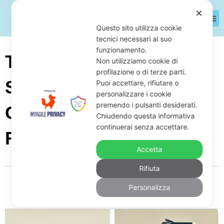
✕
Questo sito utilizza cookie
tecnici necessari al suo
funzionamento.
Transazione E Saldo E
Non utilizziamo cookie di
profilazione o di terze parti.
Stralcio Con Il Fondo Di
Puoi accettare, rifiutare o
personalizzare i cookie
premendo i pulsanti desiderati.
Garanzia PMI: Come Si
Chiudendo questa informativa
continuerai senza accettare.
Fa
Accetta
Rifiuta
Da
Giuseppe Monardo
Maggio 9, 2025
10:42
Personalizza
Nessun commento