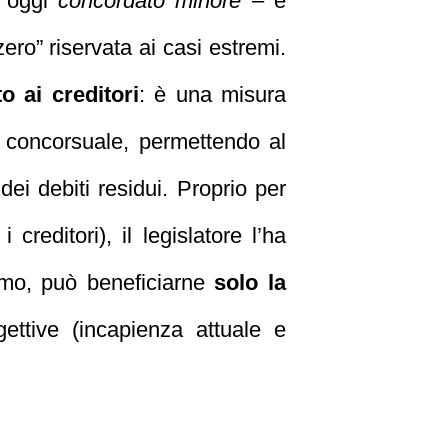
– oggi
concordato minore
– e
ero” riservata ai casi estremi.
 ai creditori
: è una misura
e concorsuale, permettendo al
dei debiti residui. Proprio per
creditori), il legislatore l’ha
remo, può beneficiarne
solo la
ettive (incapienza attuale e