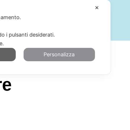
✕
ionamento.
SERVIZI
BLOG
CONTATTI
o i pulsanti desiderati.
re.
Personalizza
re