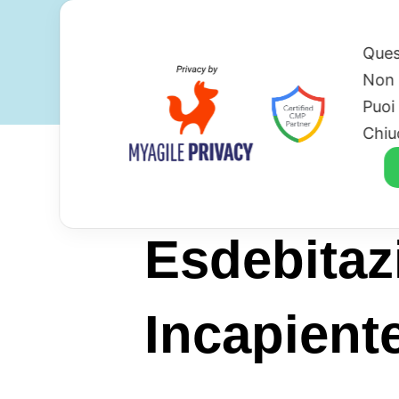
Ques
Non 
Puoi
Chiu
Esdebitaz
Incapient