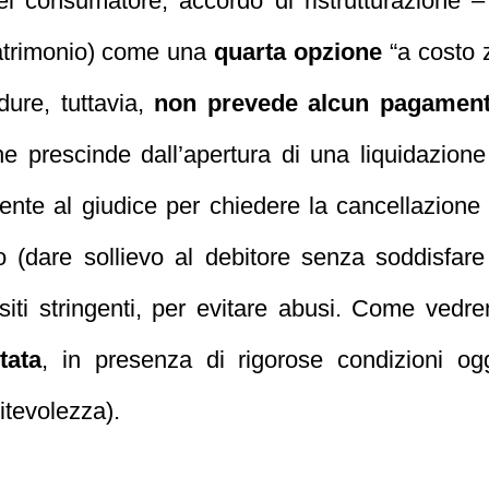
el consumatore, accordo di ristrutturazione 
patrimonio) come una
quarta opzione
“a costo z
dure, tuttavia,
non prevede alcun pagamento
e prescinde dall’apertura di una liquidazion
mente al giudice per chiedere la cancellazione 
(dare sollievo al debitore senza soddisfare i 
isiti stringenti, per evitare abusi. Come ved
tata
, in presenza di rigorose condizioni ogg
itevolezza).