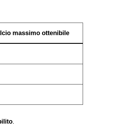
lcio massimo ottenibile
%
%
%
ilito
.