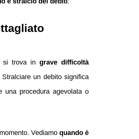
 e stralcio dei debiti
:
ttagliato
i si trova in
grave difficoltà
 Stralciare un debito significa
te una procedura agevolata o
e momento. Vediamo
quando è