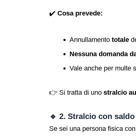
✔️
Cosa prevede:
Annullamento
totale
de
Nessuna domanda da
Vale anche per multe str
👉 Si tratta di uno
stralcio a
🔹
2. Stralcio con saldo
Se sei una persona fisica co