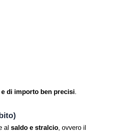
i e di importo ben precisi
.
bito)
e al
saldo e stralcio
, ovvero il