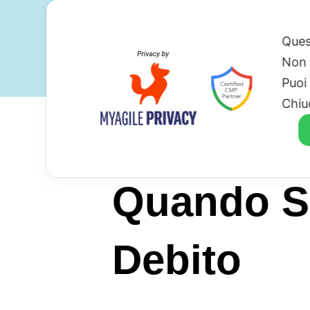
Ques
Non 
Puoi
Chiu
Quando Si
Debito