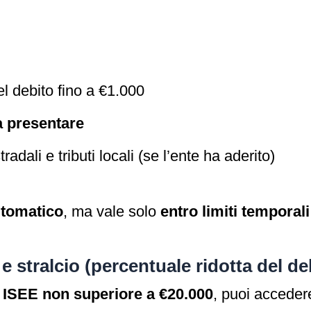
l debito fino a €1.000
 presentare
adali e tributi locali (se l’ente ha aderito)
utomatico
, ma vale solo
entro limiti temporal
 e stralcio (percentuale ridotta del de
n
ISEE non superiore a €20.000
, puoi acceder