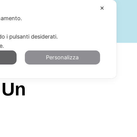
✕
ionamento.
SERVIZI
BLOG
CONTATTI
o i pulsanti desiderati.
re.
Personalizza
 Un