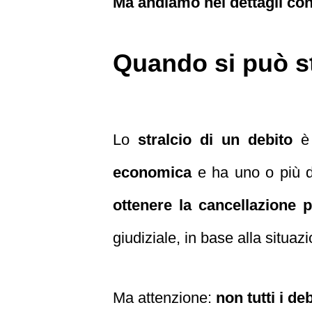
Ma andiamo nei dettagli con 
Quando si può st
Lo
stralcio di un debito
è 
economica
e ha uno o più deb
ottenere la cancellazione p
giudiziale, in base alla situaz
Ma attenzione:
non tutti i de