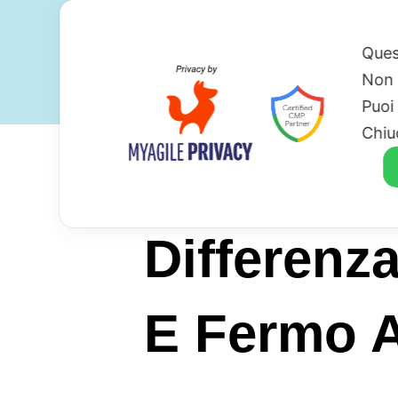
Ques
Non 
Puoi
Chiu
Differenz
E Fermo A