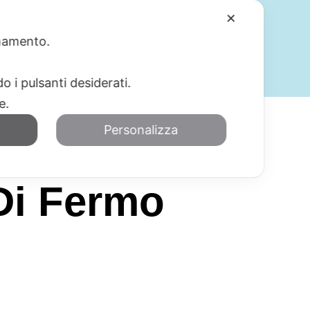
✕
ionamento.
SERVIZI
BLOG
CONTATTI
o i pulsanti desiderati.
re.
Personalizza
 Di Fermo