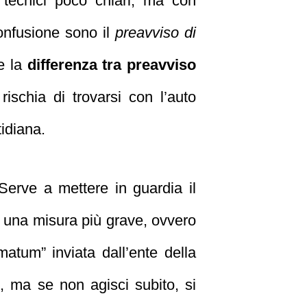
 tecnici poco chiari, ma con
onfusione sono il
preavviso di
e la
differenza tra preavviso
 rischia di trovarsi con l’auto
tidiana.
erve a mettere in guardia il
 a una misura più grave, ovvero
matum” inviata dall’ente della
, ma se non agisci subito, si