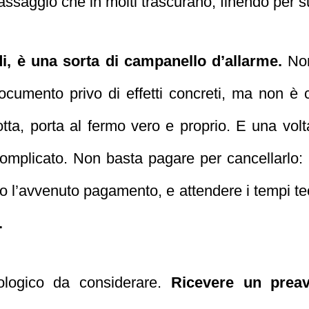
passaggio che in molti trascurano, finendo per s
di, è una sorta di campanello d’allarme.
Non
documento privo di effetti concreti, ma non è 
ta, porta al fermo vero e proprio. E una volta
 complicato. Non basta pagare per cancellarl
o l’avvenuto pagamento, e attendere i tempi tec
.
ologico da considerare.
Ricevere un preav