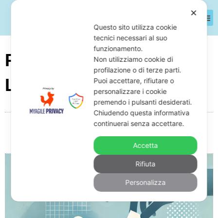
✕
Questo sito utilizza cookie
tecnici necessari al suo
funzionamento.
Pignoramento Fatture
Non utilizziamo cookie di
profilazione o di terze parti.
Libero Professionista
Puoi accettare, rifiutare o
personalizzare i cookie
premendo i pulsanti desiderati.
Chiudendo questa informativa
continuerai senza accettare.
Da
Giuseppe Monardo
Aprile 8, 2025
08:27
Nessun commento
Accetta
Rifiuta
Personalizza