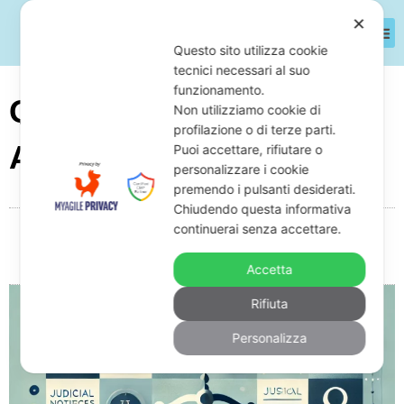
✕
Questo sito utilizza cookie
tecnici necessari al suo
funzionamento.
Quando Decade Un
Non utilizziamo cookie di
profilazione o di terze parti.
Avviso Bonario?
Puoi accettare, rifiutare o
personalizzare i cookie
premendo i pulsanti desiderati.
Chiudendo questa informativa
continuerai senza accettare.
Da
Giuseppe Monardo
Marzo 28, 2025
08:09
Nessun commento
Accetta
Rifiuta
Personalizza