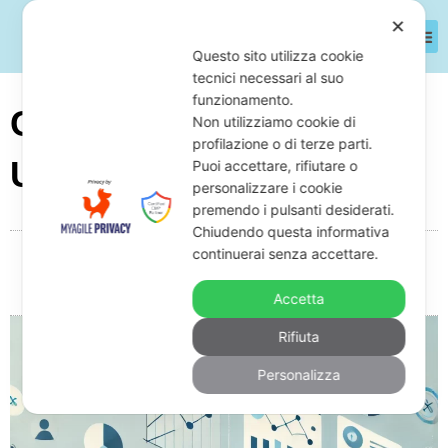
✕
Questo sito utilizza cookie
tecnici necessari al suo
funzionamento.
Cosa Succede Dopo
Non utilizziamo cookie di
profilazione o di terze parti.
Un’Ipoteca Giudiziale?
Puoi accettare, rifiutare o
personalizzare i cookie
premendo i pulsanti desiderati.
Chiudendo questa informativa
continuerai senza accettare.
Da
Giuseppe Monardo
Marzo 26, 2025
08:29
Nessun commento
Accetta
Rifiuta
Personalizza