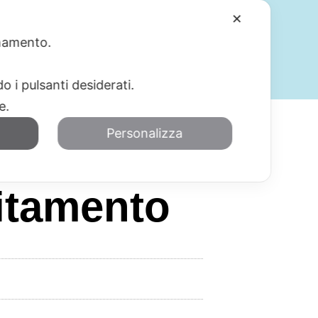
✕
ionamento.
SERVIZI
BLOG
CONTATTI
o i pulsanti desiderati.
re.
Personalizza
itamento