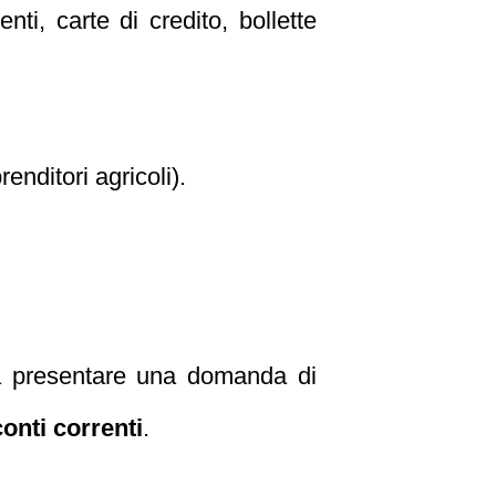
ti, carte di credito, bollette
enditori agricoli).
i a presentare una domanda di
onti correnti
.