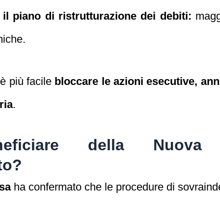
il piano di ristrutturazione dei debiti:
maggi
miche.
è più facile
bloccare le azioni esecutive, annu
ria
.
ficiare della Nuova 
to?
esa
ha confermato che le procedure di sovrainde