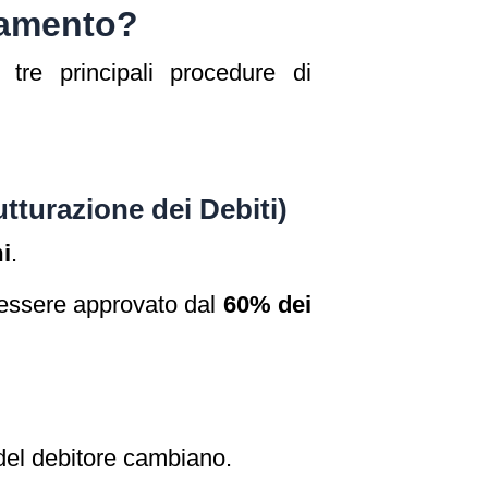
tamento?
tre principali procedure di
tturazione dei Debiti)
mi
.
 essere approvato dal
60% dei
del debitore cambiano.