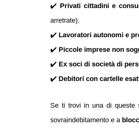
✔️
Privati cittadini e cons
arretrate).
✔️
Lavoratori autonomi e pr
✔️
Piccole imprese non sogg
✔️
Ex soci di società di per
✔️
Debitori con cartelle esatt
Se ti trovi in una di queste
sovraindebitamento e a
blocc