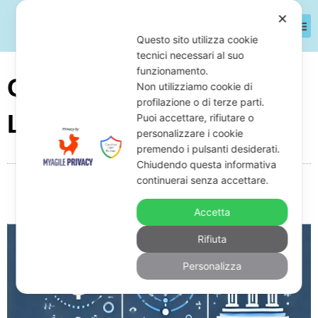
✕
Questo sito utilizza cookie
tecnici necessari al suo
funzionamento.
Quanto Può Pignorare
Non utilizziamo cookie di
profilazione o di terze parti.
La Banca?
Puoi accettare, rifiutare o
personalizzare i cookie
premendo i pulsanti desiderati.
Chiudendo questa informativa
continuerai senza accettare.
Da
Giuseppe Monardo
Marzo 14, 2025
08:05
Nessun commento
Accetta
Rifiuta
Personalizza