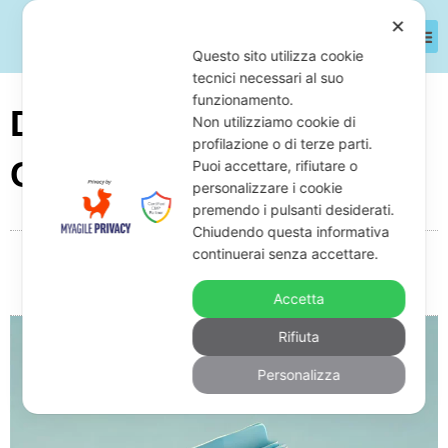
✕
Questo sito utilizza cookie
tecnici necessari al suo
funzionamento.
Dove Si Vedono Le
Non utilizziamo cookie di
profilazione o di terze parti.
Cartelle Esattoriali
Puoi accettare, rifiutare o
personalizzare i cookie
premendo i pulsanti desiderati.
Chiudendo questa informativa
continuerai senza accettare.
Da
Giuseppe Monardo
Marzo 14, 2025
15:04
Nessun commento
Accetta
Rifiuta
Personalizza