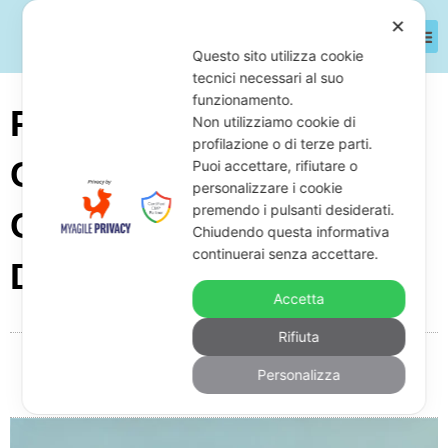
✕
Questo sito utilizza cookie
tecnici necessari al suo
funzionamento.
Pignoramento Conto
Non utilizziamo cookie di
profilazione o di terze parti.
Corrente Senza Soldi:
Puoi accettare, rifiutare o
personalizzare i cookie
premendo i pulsanti desiderati.
Cosa Succede e Come
Chiudendo questa informativa
continuerai senza accettare.
Difendersi
Accetta
Rifiuta
Da
Giuseppe Monardo
Marzo 7, 2025
09:43
Personalizza
Nessun commento