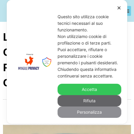
✕
Questo sito utilizza cookie
tecnici necessari al suo
funzionamento.
Le Società Di Recupero
Non utilizziamo cookie di
profilazione o di terze parti.
Crediti Possono
Puoi accettare, rifiutare o
personalizzare i cookie
premendo i pulsanti desiderati.
Pignorare Il Conto
Chiudendo questa informativa
continuerai senza accettare.
Corrente?
Accetta
Rifiuta
Da
Giuseppe Monardo
Marzo 7, 2025
12:42
Personalizza
Nessun commento