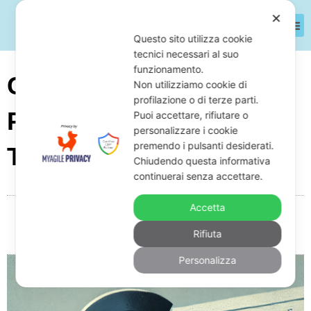
✕
Questo sito utilizza cookie
tecnici necessari al suo
funzionamento.
Come Si Conclude Il
Non utilizziamo cookie di
profilazione o di terze parti.
Pignoramento Presso
Puoi accettare, rifiutare o
personalizzare i cookie
premendo i pulsanti desiderati.
Terzi
Chiudendo questa informativa
continuerai senza accettare.
Accetta
Da
Giuseppe Monardo
Marzo 6, 2025
15:16
Rifiuta
Nessun commento
Personalizza