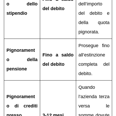
o dello
dell’importo
del debito
stipendio
del debito e
della quota
pignorata.
Prosegue fino
Pignorament
Fino a saldo
all’estinzione
o della
del debito
completa del
pensione
debito.
Quando
Pignorament
l’azienda terza
o di crediti
versa le
presso
3-12 mesi
somme dovute