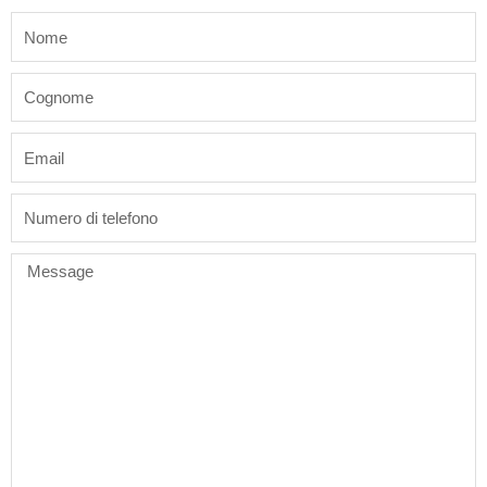
name
last_name
email
phone
Message