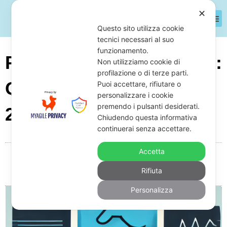
✕
Questo sito utilizza cookie
tecnici necessari al suo
funzionamento.
Pignoramento Stipendio:
Non utilizziamo cookie di
profilazione o di terze parti.
Qual È Il Minimo Vitale
Puoi accettare, rifiutare o
personalizzare i cookie
premendo i pulsanti desiderati.
2025?
Chiudendo questa informativa
continuerai senza accettare.
Accetta
Da
Giuseppe Monardo
Febbraio 27, 2025
19:58
Rifiuta
Nessun commento
Personalizza