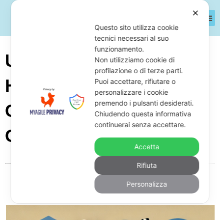
✕
Questo sito utilizza cookie
tecnici necessari al suo
funzionamento.
Un Decreto Ingiuntivo
Non utilizziamo cookie di
profilazione o di terze parti.
Ha Conseguenze Penali:
Puoi accettare, rifiutare o
personalizzare i cookie
premendo i pulsanti desiderati.
Cosa Si Rischia La
Chiudendo questa informativa
continuerai senza accettare.
Galera?
Accetta
Rifiuta
Da
Giuseppe Monardo
Febbraio 26, 2025
17:04
Personalizza
Nessun commento