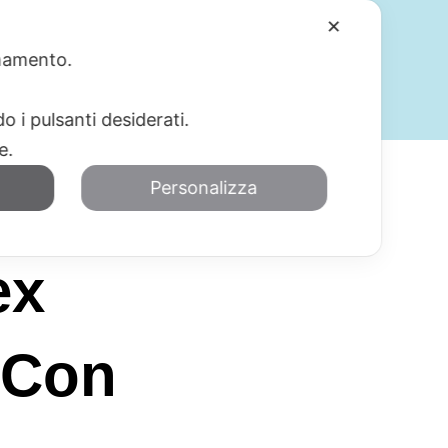
✕
ionamento.
SERVIZI
BLOG
CONTATTI
o i pulsanti desiderati.
re.
Personalizza
ex
 Con