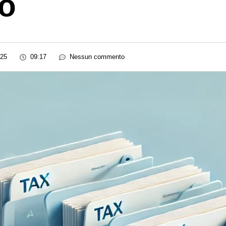
to
025
09:17
Nessun commento