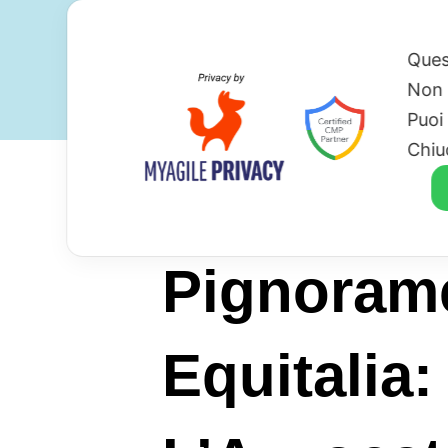
Ques
Non 
Puoi
Chiu
Pignorame
Equitalia