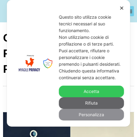
✕
Questo sito utilizza cookie
tecnici necessari al suo
funzionamento.
Quanto Dura Il
Non utilizziamo cookie di
profilazione o di terze parti.
Pignoramento In Busta
Puoi accettare, rifiutare o
personalizzare i cookie
premendo i pulsanti desiderati.
Paga?
Chiudendo questa informativa
continuerai senza accettare.
Accetta
Da
Giuseppe Monardo
Febbraio 17, 2025
08:41
Rifiuta
Nessun commento
Personalizza