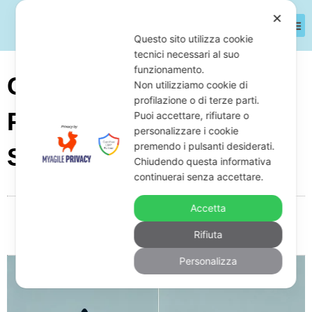
✕
Questo sito utilizza cookie
tecnici necessari al suo
funzionamento.
Cosa Fare Dopo Il
Non utilizziamo cookie di
profilazione o di terze parti.
Pignoramento? Cosa
Puoi accettare, rifiutare o
personalizzare i cookie
premendo i pulsanti desiderati.
Succede Dopo
Chiudendo questa informativa
continuerai senza accettare.
Accetta
Da
Giuseppe Monardo
Febbraio 14, 2025
20:59
Rifiuta
Nessun commento
Personalizza