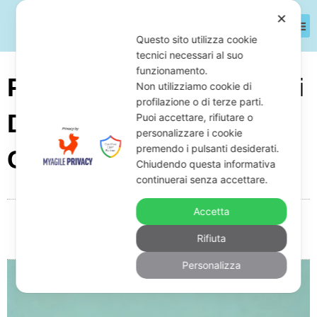
✕
Questo sito utilizza cookie
tecnici necessari al suo
funzionamento.
Pignoramento Per Debiti
Non utilizziamo cookie di
profilazione o di terze parti.
Da Ditta Individuale:
Puoi accettare, rifiutare o
personalizzare i cookie
premendo i pulsanti desiderati.
Come Funziona?
Chiudendo questa informativa
continuerai senza accettare.
Accetta
Da
Giuseppe Monardo
Febbraio 10, 2025
19:42
Rifiuta
Nessun commento
Personalizza