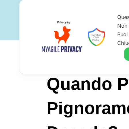
Ques
Non 
Puoi
Chiu
Quando Pe
Pignorame