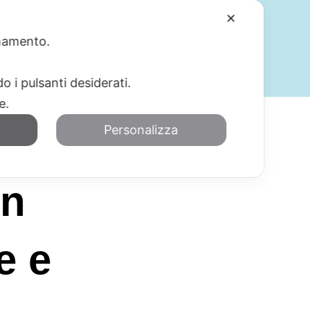
✕
ionamento.
SERVIZI
BLOG
CONTATTI
o i pulsanti desiderati.
re.
Personalizza
Un
e e