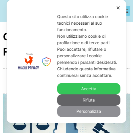
✕
Questo sito utilizza cookie
tecnici necessari al suo
funzionamento.
Cosa Può Pignorare Il
Non utilizziamo cookie di
profilazione o di terze parti.
Recupero Crediti?
Puoi accettare, rifiutare o
personalizzare i cookie
premendo i pulsanti desiderati.
Chiudendo questa informativa
continuerai senza accettare.
Da
Giuseppe Monardo
Febbraio 4, 2025
08:26
Nessun commento
Accetta
Rifiuta
Personalizza