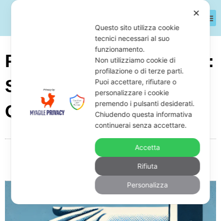
✕
Questo sito utilizza cookie
tecnici necessari al suo
funzionamento.
Pignoramento Postepay:
Non utilizziamo cookie di
profilazione o di terze parti.
Si Può Pignorare e
Puoi accettare, rifiutare o
personalizzare i cookie
premendo i pulsanti desiderati.
Quanto Possono?
Chiudendo questa informativa
continuerai senza accettare.
Accetta
Da
Giuseppe Monardo
Gennaio 31, 2025
08:14
Rifiuta
Nessun commento
Personalizza