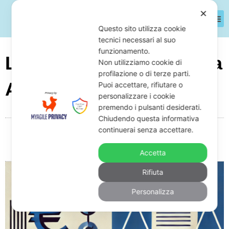
✕
Questo sito utilizza cookie
tecnici necessari al suo
funzionamento.
Legge 3/2012 Aggiornata
Non utilizziamo cookie di
profilazione o di terze parti.
Al 2025
Puoi accettare, rifiutare o
personalizzare i cookie
premendo i pulsanti desiderati.
Chiudendo questa informativa
continuerai senza accettare.
Da
Giuseppe Monardo
Gennaio 27, 2025
17:09
Nessun commento
Accetta
Rifiuta
Personalizza