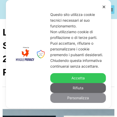
✕
Questo sito utilizza cookie
tecnici necessari al suo
funzionamento.
Legge
Non utilizziamo cookie di
profilazione o di terze parti.
Sovraindebitamento
Puoi accettare, rifiutare o
personalizzare i cookie
premendo i pulsanti desiderati.
2025: Requisiti e
Chiudendo questa informativa
continuerai senza accettare.
Procedura Aggiornata
Accetta
Rifiuta
Da
Giuseppe Monardo
Gennaio 24, 2025
17:59
Personalizza
Nessun commento