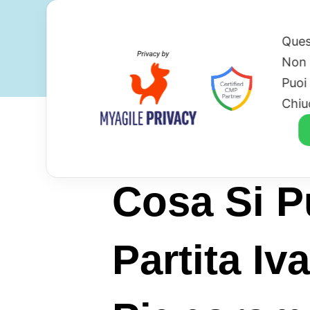
Ques
Non 
Puoi
Chiu
Cosa Si P
Partita I