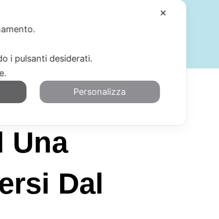
✕
ionamento.
SERVIZI
BLOG
CONTATTI
o i pulsanti desiderati.
re.
Personalizza
d Una
ersi Dal