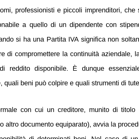
tonomi, professionisti e piccoli imprenditori, 
onabile a quello di un dipendente con stipen
ndo si ha una Partita IVA significa non soltant
e di compromettere la continuità aziendale, l
e di reddito disponibile. È dunque essenzi
quali beni può colpire e quali strumenti di tut
rmale con cui un creditore, munito di titolo
le o altro documento equiparato), avvia la proced
sponibilità di determinati beni. Nel caso di 