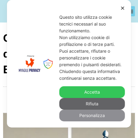
✕
Questo sito utilizza cookie
tecnici necessari al suo
funzionamento.
Come Difendersi
Non utilizziamo cookie di
profilazione o di terze parti.
dall’Agenzia delle
Puoi accettare, rifiutare o
personalizzare i cookie
premendo i pulsanti desiderati.
Entrate-Riscossione
Chiudendo questa informativa
continuerai senza accettare.
Accetta
Da
Giuseppe Monardo
Gennaio 20, 2025
07:57
Rifiuta
Nessun commento
Personalizza