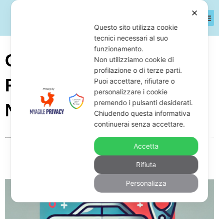
✕
Questo sito utilizza cookie
tecnici necessari al suo
funzionamento.
Come Opporsi Ad Un
Non utilizziamo cookie di
profilazione o di terze parti.
Fermo Amministrativo
Puoi accettare, rifiutare o
personalizzare i cookie
premendo i pulsanti desiderati.
Nel 2025
Chiudendo questa informativa
continuerai senza accettare.
Accetta
Da
Giuseppe Monardo
Gennaio 19, 2025
10:26
Rifiuta
Nessun commento
Personalizza