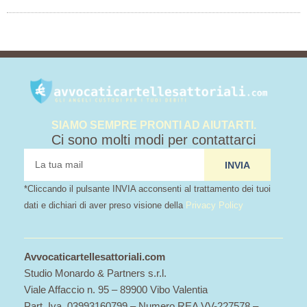
SIAMO SEMPRE PRONTI AD AIUTARTI.
Ci sono molti modi per contattarci
tua
INVIA
mail
*Cliccando il pulsante INVIA acconsenti al trattamento dei tuoi
dati e dichiari di aver preso visione della
Privacy Policy
Avvocaticartellesattoriali.com
Studio Monardo & Partners s.r.l.
Viale Affaccio n. 95 – 89900 Vibo Valentia
Part. Iva. 03993160799 – Numero REA VV-227578 –