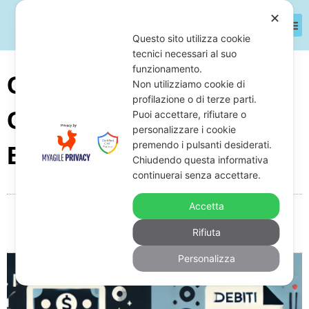
✕
Questo sito utilizza cookie
tecnici necessari al suo
funzionamento.
Come Azzerare I Debiti
Non utilizziamo cookie di
profilazione o di terze parti.
Con L’Agenzia Delle
Puoi accettare, rifiutare o
personalizzare i cookie
premendo i pulsanti desiderati.
Entrate?
Chiudendo questa informativa
continuerai senza accettare.
Accetta
Da
Giuseppe Monardo
Gennaio 16, 2025
19:39
Rifiuta
Nessun commento
Personalizza