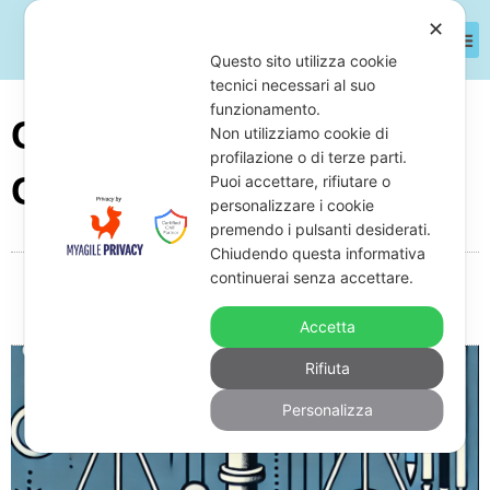
✕
Questo sito utilizza cookie
tecnici necessari al suo
funzionamento.
Come Liberarsi Dalle
Non utilizziamo cookie di
profilazione o di terze parti.
Cartelle Esattoriali
Puoi accettare, rifiutare o
personalizzare i cookie
premendo i pulsanti desiderati.
Chiudendo questa informativa
continuerai senza accettare.
Da
Giuseppe Monardo
Gennaio 14, 2025
18:49
Nessun commento
Accetta
Rifiuta
Personalizza