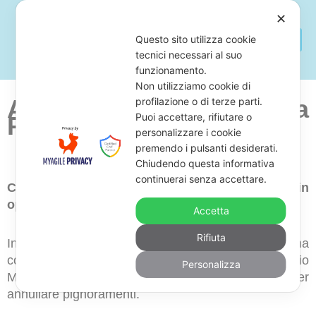
✕
Questo sito utilizza cookie
tecnici necessari al suo
funzionamento.
Non utilizziamo cookie di
Avvocato Per Opporsi a
profilazione o di terze parti.
Puoi accettare, rifiutare o
Pignoramenti Tirano
personalizzare i cookie
premendo i pulsanti desiderati.
Chiudendo questa informativa
continuerai senza accettare.
Cerchi uno studio legale di avvocati esperti in
opposizione a pignoramenti in zona Tirano?
Accetta
Rifiuta
In tal caso, ti proponiamo di richiedere una
consulenza sul Web o in zona Tirano a Studio
Personalizza
Monardo, professionisti nel supporto legale per
annullare pignoramenti.