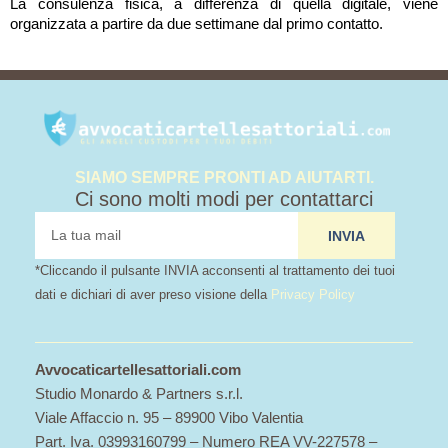
La consulenza fisica, a differenza di quella digitale, viene
organizzata a partire da due settimane dal primo contatto.
SIAMO SEMPRE PRONTI AD AIUTARTI.
Ci sono molti modi per contattarci
tua
INVIA
mail
*Cliccando il pulsante INVIA acconsenti al trattamento dei tuoi
dati e dichiari di aver preso visione della
Privacy Policy
Avvocaticartellesattoriali.com
Studio Monardo & Partners s.r.l.
Viale Affaccio n. 95 – 89900 Vibo Valentia
Part. Iva. 03993160799 – Numero REA VV-227578 –